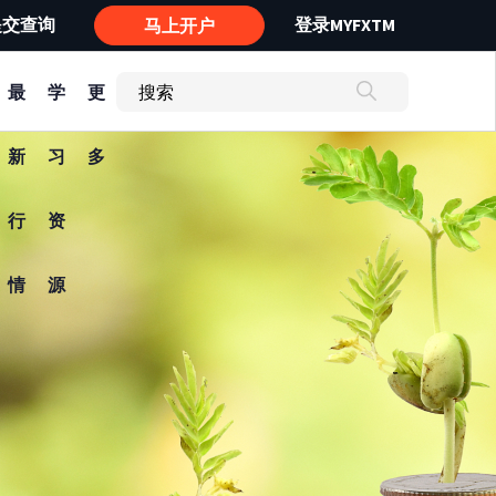
提交查询
登录MYFXTM
马上开户
最
学
更
新
习
多
行
资
情
源