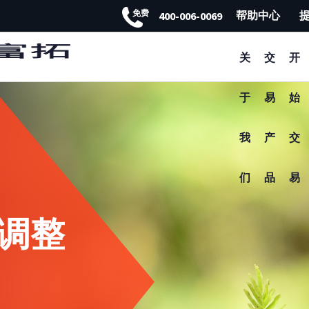
免费
帮助中心
400-006-0069
FXTM富拓APP 非凡体验
关
交
开
于
易
始
我
产
交
们
品
易
调整